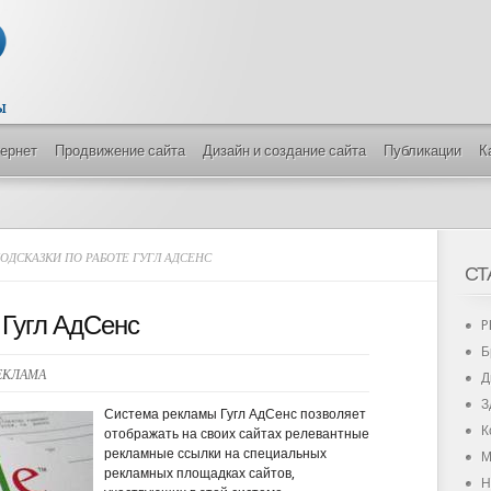
тернет
Продвижение сайта
Дизайн и создание сайта
Публикации
К
ОДСКАЗКИ ПО РАБОТЕ ГУГЛ АДСЕНС
СТ
 Гугл АдСенс
P
Б
ЕКЛАМА
Д
З
Система рекламы Гугл АдСенс позволяет
К
отображать на своих сайтах релевантные
рекламные ссылки на специальных
М
рекламных площадках сайтов,
Н