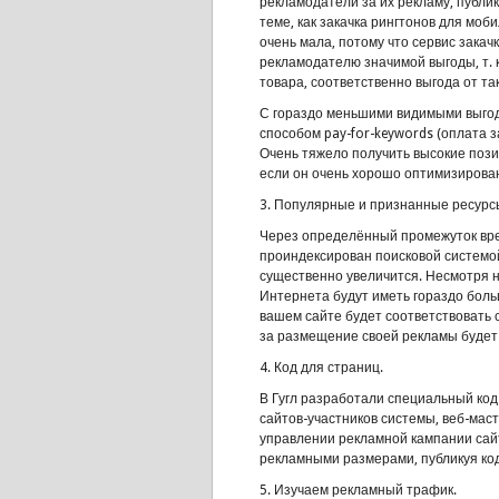
рекламодатели за их рекламу, публи
теме, как закачка рингтонов для моб
очень мала, потому что сервис зака
рекламодателю значимой выгоды, т. к
товара, соответственно выгода от т
С гораздо меньшими видимыми выго
способом pay-for-keywords (оплата з
Очень тяжело получить высокие пози
если он очень хорошо оптимизирован
3. Популярные и признанные ресурс
Через определённый промежуток вре
проиндексирован поисковой системой
существенно увеличится. Несмотря н
Интернета будут иметь гораздо боль
вашем сайте будет соответствовать 
за размещение своей рекламы будет
4. Код для страниц.
В Гугл разработали специальный код
сайтов-участников системы, веб-мас
управлении рекламной кампании сай
рекламными размерами, публикуя код
5. Изучаем рекламный трафик.