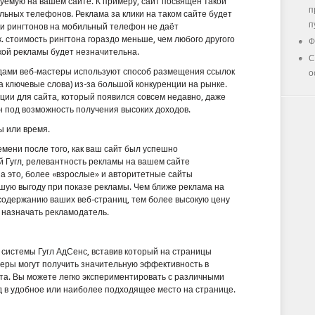
куемую на вашем сайте. К примеру, сайт посвящён такой
п
ильных телефонов. Реклама за клики на таком сайте будет
п
чки рингтонов на мобильный телефон не даёт
. стоимость рингтона гораздо меньше, чем любого другого
Ф
акой рекламы будет незначительна.
С
дами веб-мастеры используют способ размещения ссылок
о
а ключевые слова) из-за большой конкуренции на рынке.
ции для сайта, который появился совсем недавно, даже
 под возможность получения высоких доходов.
ы или время.
мени после того, как ваш сайт был успешно
 Гугл, релевантность рекламы на вашем сайте
а это, более «взрослые» и авторитетные сайты
шую выгоду при показе рекламы. Чем ближе реклама на
содержанию ваших веб-страниц, тем более высокую цену
 назначать рекламодатель.
 системы Гугл АдСенс, вставив который на страницы
теры могут получить значительную эффективность в
та. Вы можете легко экспериментировать с различными
 в удобное или наиболее подходящее место на странице.