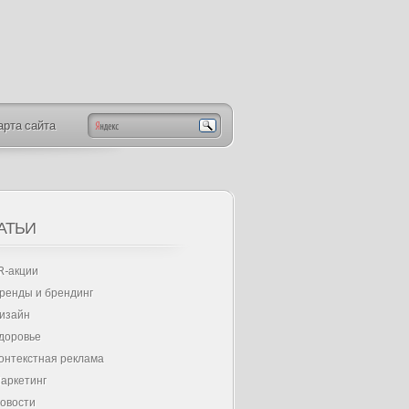
арта сайта
АТЬИ
R-акции
ренды и брендинг
изайн
доровье
онтекстная реклама
аркетинг
овости