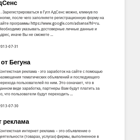
АдСенс
1. Зарегистрироваться в Гугл АдСенс можно, кликнув по
кнопке, после чего заполняете регистрационную форму на
сайте программы https://www.google.com/adsense?hl=ru.
Необходимо указывать достоверные личные данные и
адрес, иначе Вы не сможете ...
2013-07-31
 от Бегуна
Контекстная реклама - это заработок на сайте с помощью
размещения тематических объявлений и последующего
перехода пользователей по ним. Это означает, что в
данном виде заработка, партнеры Вам будут платить за
то, что пользователи будут переходить ...
2013-07-30
т реклама
Контекстная интернет реклама – это объявление о
деятельности (товарах, услугах) фирмы, выполненное в