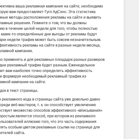
фективна ваша рекламная кампания на сайте, необходимо
торую вам предоставляет Гугл АдСенс. Эта статистика
вные методы расположения рекламы на сайте и выявить
амные решения. Помните о том, что вы должны
ю в течение целой недели для того, чтобы полностью
 какие-то определённые дни выгоды от рекламы будут
ие дни недели трафик может быть совсем незначительным.
фективность рекламы на сайте в разные недели месяца,
кламной кампании.
но применять и для рекламных площадок разных размеров
е дни рекламный трафик будет разным. Еженедельное
лит вам наиболее точно определить эффективность
вии формируя необходимый рекламный трафик из
амной кампании на сайте.
ок в текст страницы.
 рекламного кода в страницы сайта уже довольно давно
реди веб-мастеров, т. к. он способствует увеличению
ествует множество способов эффективного «вписывания»
ростым является способ, при котором из рекламного
ользователей иллюзию того, что это часть содержания
лять особым цветом рекламные ссылки на странице для
тителей сайта.