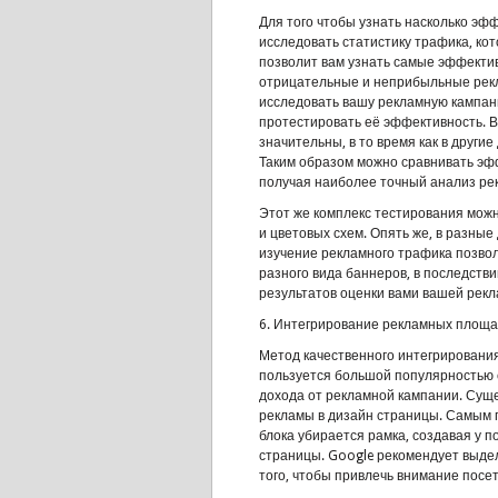
Для того чтобы узнать насколько эф
исследовать статистику трафика, ко
позволит вам узнать самые эффекти
отрицательные и неприбыльные рекл
исследовать вашу рекламную кампани
протестировать её эффективность. В
значительны, в то время как в друг
Таким образом можно сравнивать эф
получая наиболее точный анализ ре
Этот же комплекс тестирования мож
и цветовых схем. Опять же, в разны
изучение рекламного трафика позво
разного вида баннеров, в последст
результатов оценки вами вашей рекл
6. Интегрирование рекламных площад
Метод качественного интегрирования
пользуется большой популярностью с
дохода от рекламной кампании. Сущ
рекламы в дизайн страницы. Самым п
блока убирается рамка, создавая у п
страницы. Google рекомендует выде
того, чтобы привлечь внимание посе