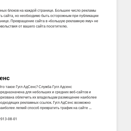
мных блоков на каждой странице. Большее число рекламы
 сайта, но необходимо быть осторожным при публикации
ранице. Превращение сайта в «большую рекламную яму» не
вольствия от вашего сайта посетителю.
Сенс
Что такое Гугл АдСенс? Служба Гугл Адсенс
предназначена для небольших и средних веб-сайтов и
призвана облегчить их владельцам размещение наиболее
подходящих рекламных ссылок. Гугл АдСенс возможно
наиболее легкий способ превратить трафик на сайте ...
2013-08-01