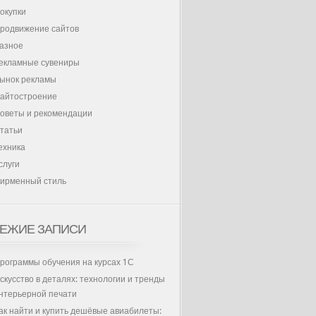
окупки
родвижение сайтов
азное
екламные сувениры
ынок рекламы
айтостроение
оветы и рекомендации
татьи
ехника
слуги
ирменный стиль
ЕЖИЕ ЗАПИСИ
рограммы обучения на курсах 1С
скусство в деталях: технологии и тренды
нтерьерной печати
ак найти и купить дешёвые авиабилеты: