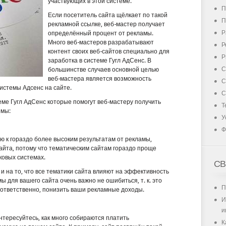
участвующих в этой системе.
П
Если посетитель сайта щёлкает по такой
П
рекламной ссылке, веб-мастер получает
Р
определённый процент от рекламы.
Много веб-мастеров разрабатывают
Р
контент своих веб-сайтов специально для
Р
заработка в системе Гугл АдСенс. В
С
большинстве случаев основной целью
веб-мастера является возможность
С
системы Адсенс на сайте.
С
ме Гугл АдСенс которые помогут веб-мастеру получить
Т
емы:
У
Ф
 к гораздо более высоким результатам от рекламы,
айта, потому что тематическим сайтам гораздо проще
ковых системах.
СВ
 на то, что все тематики сайта влияют на эффективность
 для вашего сайта очень важно не ошибиться, т. к. это
П
оответственно, понизить ваши рекламные доходы.
И
и
нтересуйтесь, как много собираются платить
К