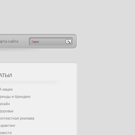
арта сайта
АТЬИ
R-акции
ренды и брендинг
изайн
доровье
онтекстная реклама
аркетинг
овости