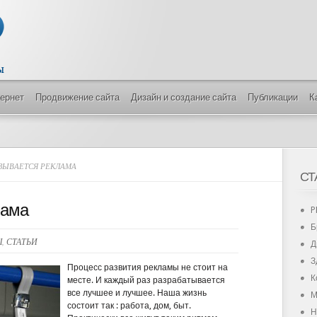
тернет
Продвижение сайта
Дизайн и создание сайта
Публикации
К
ЗЫВАЕТСЯ РЕКЛАМА
СТ
лама
P
Б
Ы
,
СТАТЬИ
Д
З
Процесс развития рекламы не стоит на
К
месте. И каждый раз разрабатывается
все лучшее и лучшее. Наша жизнь
М
состоит так : работа, дом, быт.
Н