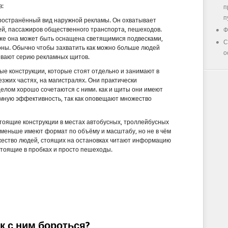
в:
п
п
ространённый вид наружной рекламы. Он охватывает
ей, пассажиров общественного транспорта, пешеходов.
Ф
кже она может быть оснащена светящимися подвесками,
С
роны. Обычно чтобы захватить как можно больше людей
о
вают серию рекламных щитов.
е конструкции, которые стоят отдельно и занимают в
зжих частях, на магистралях. Они практически
елом хорошо сочетаются с ними. как и щиты они имеют
мную эффективность, так как оповещают множество
тоящие конструкции в местах автобусных, троллейбусных
 меньше имеют формат по объёму и масштабу, но не в чём
жество людей, стоящих на остановках читают информацию
стоящие в пробках и просто пешеходы.
ак с ним бороться?