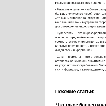
Рассмотри несколько таких варианто
- Рекламные щиты — наиболее расп
большое количество людей, водител
Это очень выгодная конструкция. Та
как с внешней так и внутренней сто
для оповещения информации заказы
- Суперсайты — это широкоформатны
основном определённое место в прое
соответствую рекламным щитам и в ц
большую популярность и имеют огро
людей своей информацией.
- Сити — форматы — это отдельно с
остановок. Конечно они значительно
не уступают по востребованию. Мно
с сити-форматов, а также водители, 
Похожие статьи:
Что такое баннер и к