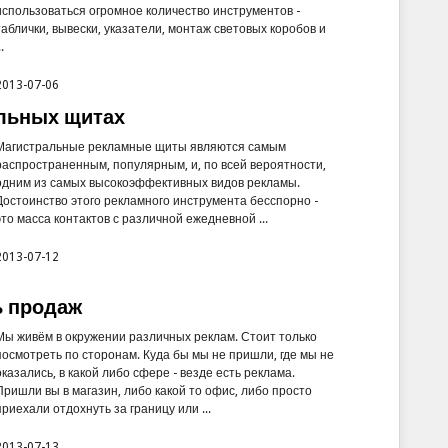
использоваться огромное количество инструментов -
таблички, вывески, указатели, монтаж световых коробов и
..
2013-07-06
альных щитах
Магистральные рекламные щиты являются самым
распространенным, популярным, и, по всей вероятности,
одним из самых высокоэффективных видов рекламы.
Достоинство этого рекламного инструмента бесспорно -
это масса контактов с различной ежедневной ...
2013-07-12
ь продаж
Мы живём в окружении различных реклам. Стоит только
посмотреть по сторонам. Куда бы мы не пришли, где мы не
оказались, в какой либо сфере - везде есть реклама.
Пришли вы в магазин, либо какой то офис, либо просто
приехали отдохнуть за границу или ...
2013-07-13