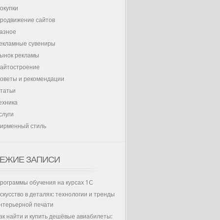
окупки
родвижение сайтов
азное
екламные сувениры
ынок рекламы
айтостроение
оветы и рекомендации
татьи
ехника
слуги
ирменный стиль
ЕЖИЕ ЗАПИСИ
рограммы обучения на курсах 1С
скусство в деталях: технологии и тренды
нтерьерной печати
ак найти и купить дешёвые авиабилеты: