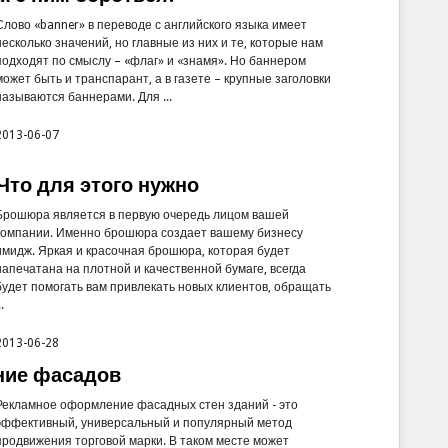
Слово «banner» в переводе с английского языка имеет
несколько значений, но главные из них и те, которые нам
подходят по смыслу – «флаг» и «знамя». Но баннером
может быть и транспарант, а в газете – крупные заголовки
называются баннерами. Для ...
2013-06-07
то для этого нужно
Брошюра является в первую очередь лицом вашей
компании. Именно брошюра создает вашему бизнесу
имидж. Яркая и красочная брошюра, которая будет
напечатана на плотной и качественной бумаге, всегда
будет помогать вам привлекать новых клиентов, обращать
..
2013-06-28
ние фасадов
Рекламное оформление фасадных стен зданий - это
эффективный, универсальный и популярный метод
продвижения торговой марки. В таком месте может