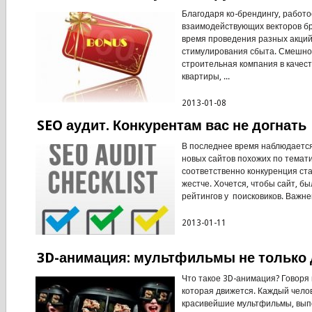
Благодаря ко-брендингу, работ
взаимодействующих векторов бр
время проведения разных акций
стимулирования сбыта. Смешно 
строительная компания в качест
квартиры, ...
2013-01-08
SEO аудит. Конкурентам вас не догнать
В последнее время наблюдается
новых сайтов похожих по темат
соответственно конкуренция ста
жестче. Хочется, чтобы сайт, бы
рейтингов у поисковиков. Важней
2013-01-11
3D-анимация: мультфильмы не только 
Что такое 3D-анимация? Говоря 
которая движется. Каждый челов
красивейшие мультфильмы, вып